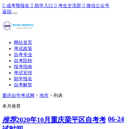

成考预报名

助学入口

考生交流群

微信公众号
返回
网站首页
考试政策
自考专业
自考院校
报考指南
考试安排
助学报名
自考解答
重庆自学考试网
>
地市
> 列表
本月推荐
06-24
推荐
2020年10月重庆梁平区自考考
试时间