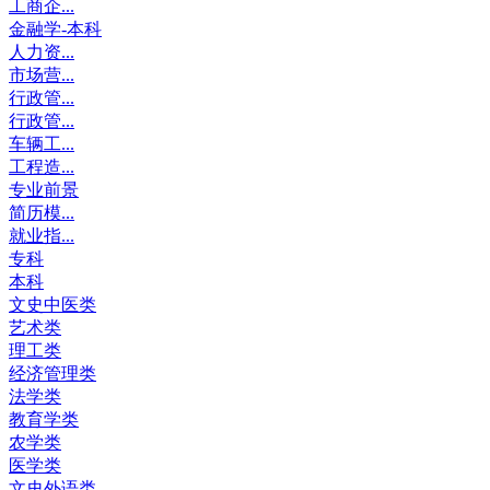
工商企...
金融学-本科
人力资...
市场营...
行政管...
行政管...
车辆工...
工程造...
专业前景
简历模...
就业指...
专科
本科
文史中医类
艺术类
理工类
经济管理类
法学类
教育学类
农学类
医学类
文史外语类