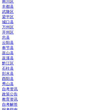
南川区
丰都县
武隆区
梁平区
城口县
万州区
开州区
忠县
云阳县
奉节县
巫山县
巫溪县
黔江区
石柱县
彭水县
酉阳县
秀山县
自考资讯
政策公告
教育资讯
自考解答
报考指南