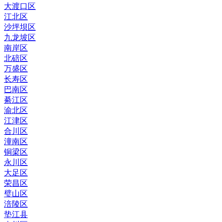
大渡口区
江北区
沙坪坝区
九龙坡区
南岸区
北碚区
万盛区
长寿区
巴南区
綦江区
渝北区
江津区
合川区
潼南区
铜梁区
永川区
大足区
荣昌区
璧山区
涪陵区
垫江县