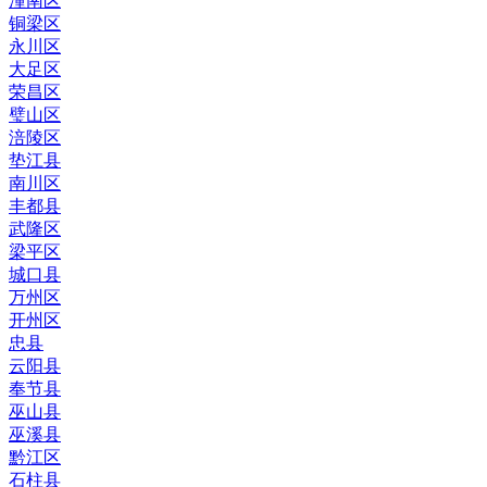
潼南区
铜梁区
永川区
大足区
荣昌区
璧山区
涪陵区
垫江县
南川区
丰都县
武隆区
梁平区
城口县
万州区
开州区
忠县
云阳县
奉节县
巫山县
巫溪县
黔江区
石柱县