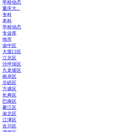
学校动态
重庆大...
专科
本科
学校动态
专业库
地市
渝中区
大渡口区
江北区
沙坪坝区
九龙坡区
南岸区
北碚区
万盛区
长寿区
巴南区
綦江区
渝北区
江津区
合川区