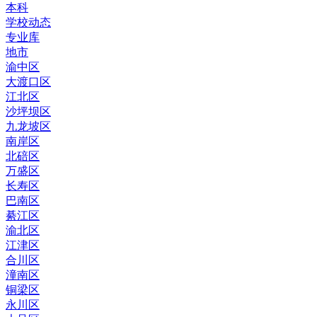
本科
学校动态
专业库
地市
渝中区
大渡口区
江北区
沙坪坝区
九龙坡区
南岸区
北碚区
万盛区
长寿区
巴南区
綦江区
渝北区
江津区
合川区
潼南区
铜梁区
永川区