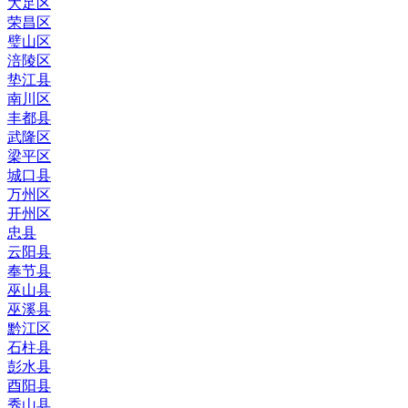
大足区
荣昌区
璧山区
涪陵区
垫江县
南川区
丰都县
武隆区
梁平区
城口县
万州区
开州区
忠县
云阳县
奉节县
巫山县
巫溪县
黔江区
石柱县
彭水县
酉阳县
秀山县