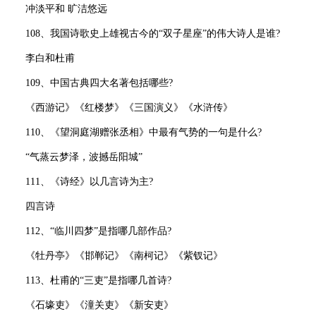
冲淡平和 旷洁悠远
108、我国诗歌史上雄视古今的“双子星座”的伟大诗人是谁?
李白和杜甫
109、中国古典四大名著包括哪些?
《西游记》《红楼梦》《三国演义》《水浒传》
110、《望洞庭湖赠张丞相》中最有气势的一句是什么?
“气蒸云梦泽，波撼岳阳城”
111、《诗经》以几言诗为主?
四言诗
112、“临川四梦”是指哪几部作品?
《牡丹亭》《邯郸记》《南柯记》《紫钗记》
113、杜甫的“三吏”是指哪几首诗?
《石壕吏》《潼关吏》《新安吏》