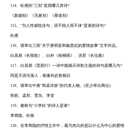
114、杜甫的“三别”是指哪几首诗?
《新婚别》《无家别》《垂老别》
115、“为人性僻耽佳句，语不惊人死不休”是谁的诗句?
杜甫
116、请举出三部“关于唐明皇和杨贵妃的爱情故事”文学作品。
白居易《长恨歌》、白朴《梧桐雨》、洪昇《长生殿》
117、白居易《琵琶行》一诗中能揭示诗歌主题的诗句是哪几句?
同是天涯沦落人，相逢何必曾相识
118、请举出中唐“韩孟诗派”的代表人物。(至少举出两位)
韩愈、孟郊、贾岛、李贺
119、被称为“小李杜”的诗人是谁?
李商隐、杜牧
120、在李商隐的抒情之作中，最为杰出的是以什么为中心的爱情