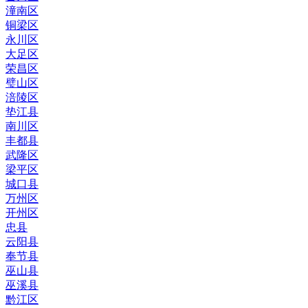
潼南区
铜梁区
永川区
大足区
荣昌区
璧山区
涪陵区
垫江县
南川区
丰都县
武隆区
梁平区
城口县
万州区
开州区
忠县
云阳县
奉节县
巫山县
巫溪县
黔江区