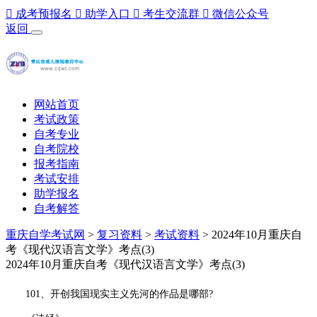

成考预报名

助学入口

考生交流群

微信公众号
返回
网站首页
考试政策
自考专业
自考院校
报考指南
考试安排
助学报名
自考解答
重庆自学考试网
>
复习资料
>
考试资料
> 2024年10月重庆自
考《现代汉语言文学》考点(3)
2024年10月重庆自考《现代汉语言文学》考点(3)
101、开创我国现实主义先河的作品是哪部?