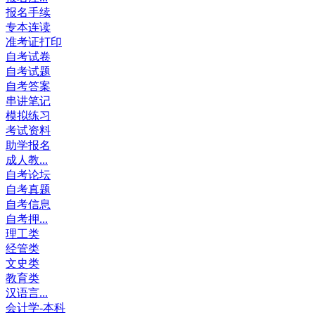
报名手续
专本连读
准考证打印
自考试卷
自考试题
自考答案
串讲笔记
模拟练习
考试资料
助学报名
成人教...
自考论坛
自考真题
自考信息
自考押...
理工类
经管类
文史类
教育类
汉语言...
会计学-本科