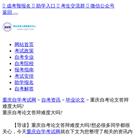

成考预报名

助学入口

考生交流群

微信公众号
返回
网站首页
考试政策
自考专业
自考院校
报考指南
考试安排
助学报名
自考解答
重庆自学考试网
>
自考资讯
>
毕业论文
> 重庆自考论文答辩
难度大吗?
重庆自考论文答辩难度大吗?
【导读】重庆自考论文答辩难度大吗?想必很多同学都很
关心，今天
重庆自学考试网
就在下文为您整理了相关的资讯内