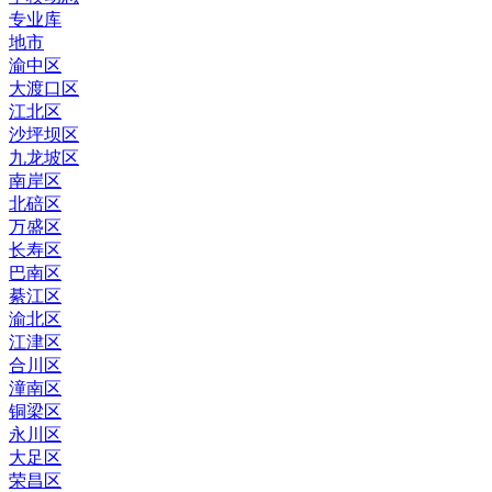
专业库
地市
渝中区
大渡口区
江北区
沙坪坝区
九龙坡区
南岸区
北碚区
万盛区
长寿区
巴南区
綦江区
渝北区
江津区
合川区
潼南区
铜梁区
永川区
大足区
荣昌区