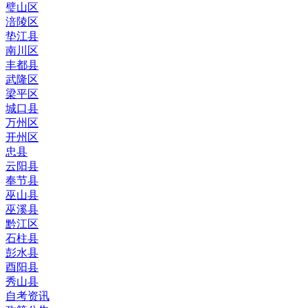
璧山区
涪陵区
垫江县
南川区
丰都县
武隆区
梁平区
城口县
万州区
开州区
忠县
云阳县
奉节县
巫山县
巫溪县
黔江区
石柱县
彭水县
酉阳县
秀山县
自考资讯