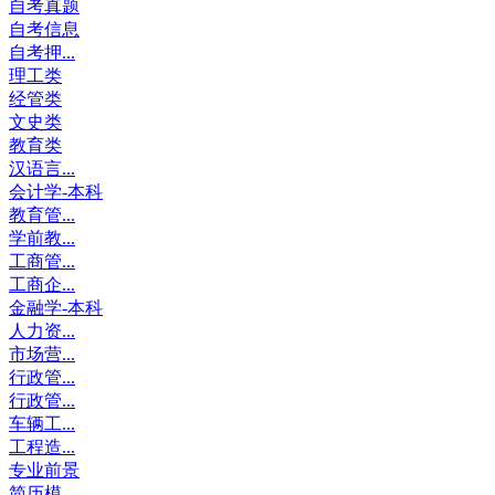
自考真题
自考信息
自考押...
理工类
经管类
文史类
教育类
汉语言...
会计学-本科
教育管...
学前教...
工商管...
工商企...
金融学-本科
人力资...
市场营...
行政管...
行政管...
车辆工...
工程造...
专业前景
简历模...