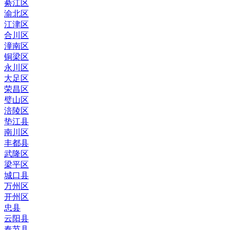
綦江区
渝北区
江津区
合川区
潼南区
铜梁区
永川区
大足区
荣昌区
璧山区
涪陵区
垫江县
南川区
丰都县
武隆区
梁平区
城口县
万州区
开州区
忠县
云阳县
奉节县