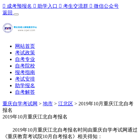

成考预报名

助学入口

考生交流群

微信公众号
返回
网站首页
考试政策
自考专业
自考院校
报考指南
考试安排
助学报名
自考解答
重庆自学考试网
>
地市
>
江北区
> 2019年10月重庆江北自考
报名
2019年10月重庆江北自考报名
2019年10月重庆江北自考报名时间由重庆自学考试网通过
《重庆教育考试院10月自考报名》相关得知：