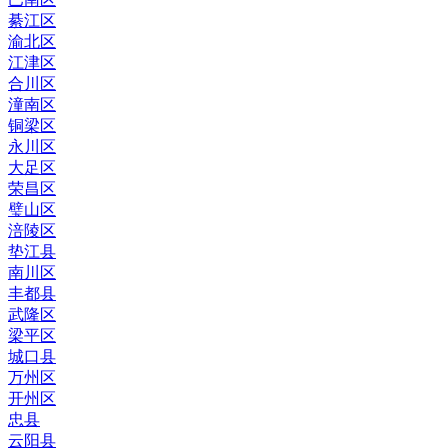
綦江区
渝北区
江津区
合川区
潼南区
铜梁区
永川区
大足区
荣昌区
璧山区
涪陵区
垫江县
南川区
丰都县
武隆区
梁平区
城口县
万州区
开州区
忠县
云阳县