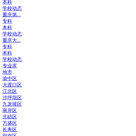
本科
学校动态
重庆第...
专科
本科
学校动态
重庆大...
专科
本科
学校动态
专业库
地市
渝中区
大渡口区
江北区
沙坪坝区
九龙坡区
南岸区
北碚区
万盛区
长寿区
巴南区