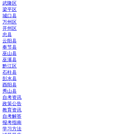
武隆区
梁平区
城口县
万州区
开州区
忠县
云阳县
奉节县
巫山县
巫溪县
黔江区
石柱县
彭水县
酉阳县
秀山县
自考资讯
政策公告
教育资讯
自考解答
报考指南
学习方法