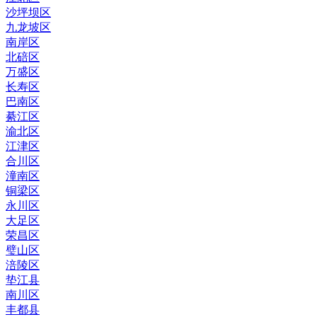
沙坪坝区
九龙坡区
南岸区
北碚区
万盛区
长寿区
巴南区
綦江区
渝北区
江津区
合川区
潼南区
铜梁区
永川区
大足区
荣昌区
璧山区
涪陵区
垫江县
南川区
丰都县