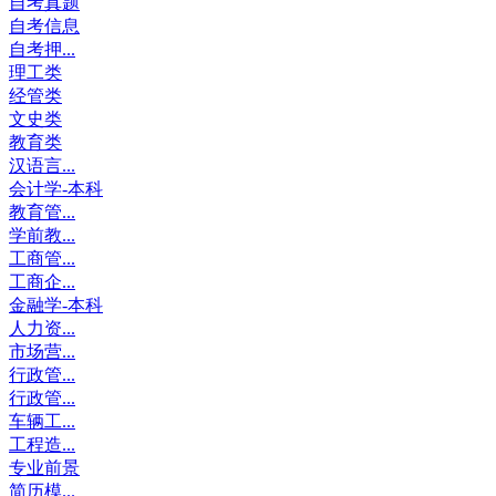
自考真题
自考信息
自考押...
理工类
经管类
文史类
教育类
汉语言...
会计学-本科
教育管...
学前教...
工商管...
工商企...
金融学-本科
人力资...
市场营...
行政管...
行政管...
车辆工...
工程造...
专业前景
简历模...