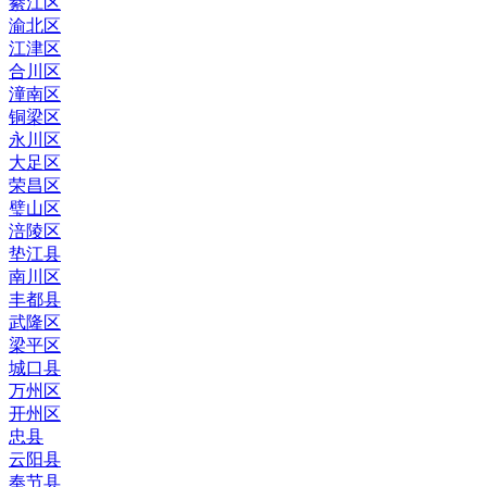
綦江区
渝北区
江津区
合川区
潼南区
铜梁区
永川区
大足区
荣昌区
璧山区
涪陵区
垫江县
南川区
丰都县
武隆区
梁平区
城口县
万州区
开州区
忠县
云阳县
奉节县