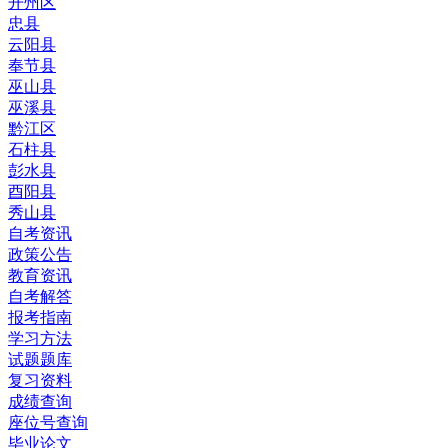
开州区
忠县
云阳县
奉节县
巫山县
巫溪县
黔江区
石柱县
彭水县
酉阳县
秀山县
自考资讯
政策公告
教育资讯
自考解答
报考指南
学习方法
试题题库
复习资料
成绩查询
座位号查询
毕业论文