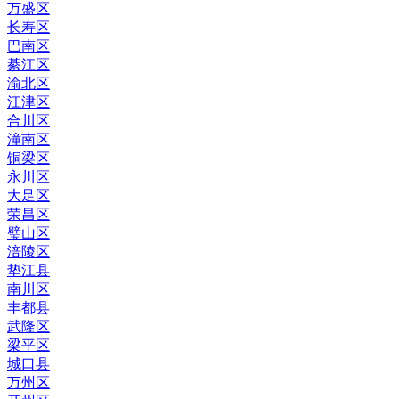
万盛区
长寿区
巴南区
綦江区
渝北区
江津区
合川区
潼南区
铜梁区
永川区
大足区
荣昌区
璧山区
涪陵区
垫江县
南川区
丰都县
武隆区
梁平区
城口县
万州区