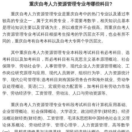
重庆自考人力资源管理专业考哪些科目?
重庆自考人力资源管理专业是重庆自考中的热门专业以及通过率
较高的专业之一，属于文科类专业，不需要考数学，相关知识点基本
是理论知识主要以及背诵为主，所以难度并不会很高。而重庆自考人
力资源管理专业考试科目根据考生报考的学历层次不同，也会有所不
同的，重庆自考有自考本科以及自考大专两个学历层次。
其中重庆自考人力资源管理专业本科段考试科目有必考科目、选
考科目以及加考科目，而必考科目有马克思主义基本原理概论、社会
保障学、劳动社会学、人事管理学、现代企业人力资源管理概论、工
作岗位研究原理与应用、现代人员测评、组织行为学、人力资源统计
学、现代公司管理等;选考科目则有国际劳务合作和海外就业、劳动争
议处理概论、英语(二)、宏观劳动力配置等，加考科目有劳动力市场
学、劳动经济学、工资管理、劳动法、人口与劳动资源等。
重庆自考人力资源管理专业专科段考试科目有计算机应用基础、
企业管理概论、社会保障概论、大学语文、政治经济学(财经类)、经济
法概论财经类(财经类)、工资管理、毛泽东思想和中国特色社会主义理
论体系概论、劳动经济学、管理心理学、人力资源管理、高等数学
(一)、思想道德修养与法律基础、国民经济统计概论、劳动就业概论